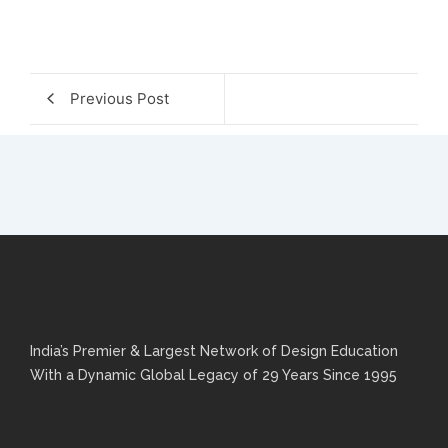
Previous Post
India’s Premier & Largest Network of Design Education
With a Dynamic Global Legacy of 29 Years Since 1995