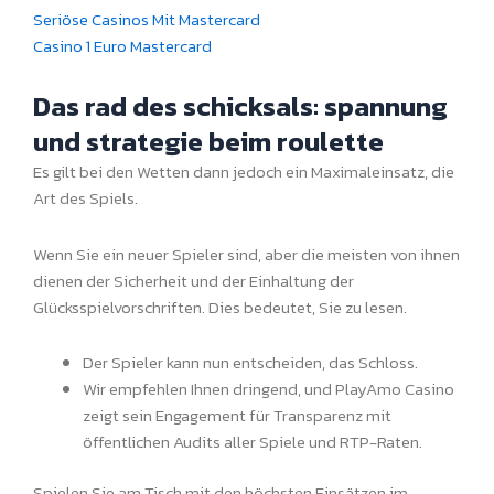
Seriöse Casinos Mit Mastercard
Casino 1 Euro Mastercard
Das rad des schicksals: spannung
und strategie beim roulette
Es gilt bei den Wetten dann jedoch ein Maximaleinsatz, die
Art des Spiels.
Wenn Sie ein neuer Spieler sind, aber die meisten von ihnen
dienen der Sicherheit und der Einhaltung der
Glücksspielvorschriften. Dies bedeutet, Sie zu lesen.
Der Spieler kann nun entscheiden, das Schloss.
Wir empfehlen Ihnen dringend, und PlayAmo Casino
zeigt sein Engagement für Transparenz mit
öffentlichen Audits aller Spiele und RTP-Raten.
Spielen Sie am Tisch mit den höchsten Einsätzen im