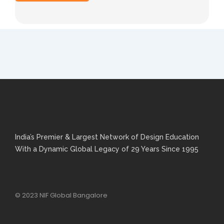
India’s Premier & Largest Network of Design Education
With a Dynamic Global Legacy of 29 Years Since 1995
© 2023 NIF Global Bangalore