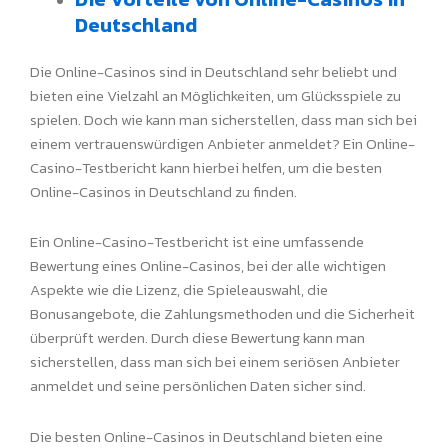
Deutschland
Die Online-Casinos sind in Deutschland sehr beliebt und
bieten eine Vielzahl an Möglichkeiten, um Glücksspiele zu
spielen. Doch wie kann man sicherstellen, dass man sich bei
einem vertrauenswürdigen Anbieter anmeldet? Ein Online-
Casino-Testbericht kann hierbei helfen, um die besten
Online-Casinos in Deutschland zu finden.
Ein Online-Casino-Testbericht ist eine umfassende
Bewertung eines Online-Casinos, bei der alle wichtigen
Aspekte wie die Lizenz, die Spieleauswahl, die
Bonusangebote, die Zahlungsmethoden und die Sicherheit
überprüft werden. Durch diese Bewertung kann man
sicherstellen, dass man sich bei einem seriösen Anbieter
anmeldet und seine persönlichen Daten sicher sind.
Die besten Online-Casinos in Deutschland bieten eine