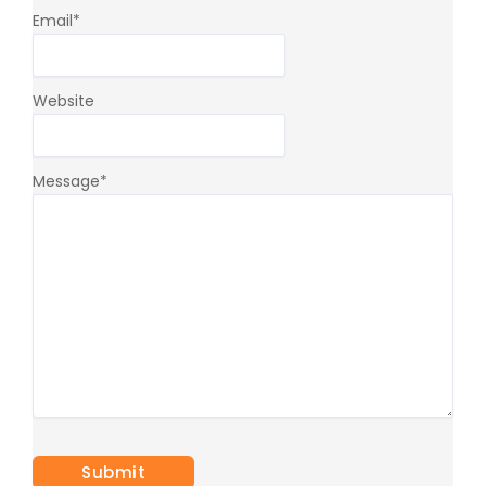
Email
*
Website
Message
*