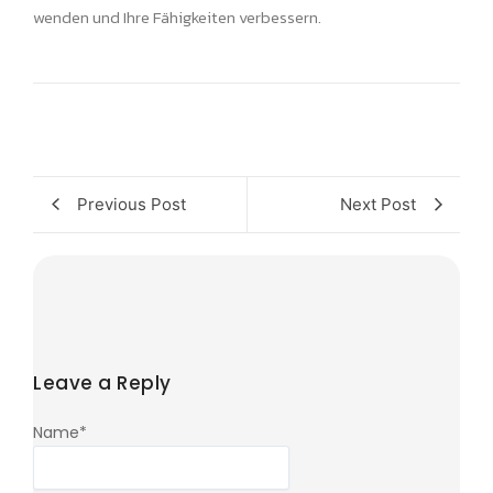
wenden und Ihre Fähigkeiten verbessern.
Previous Post
Next Post
Leave a Reply
Name
*