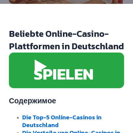
Beliebte Online-Casino-
Plattformen in Deutschland
▶️
SPIELEN
Содержимое
Die Top-5 Online-Casinos in
Deutschland
Die Vorteile von Online-Casinos in