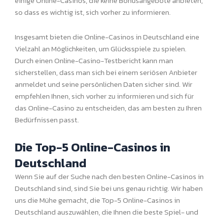
einige Online-Casinos, die keine Bonusangebote anbieten,
so dass es wichtig ist, sich vorher zu informieren.
Insgesamt bieten die Online-Casinos in Deutschland eine
Vielzahl an Möglichkeiten, um Glücksspiele zu spielen.
Durch einen Online-Casino-Testbericht kann man
sicherstellen, dass man sich bei einem seriösen Anbieter
anmeldet und seine persönlichen Daten sicher sind. Wir
empfehlen Ihnen, sich vorher zu informieren und sich für
das Online-Casino zu entscheiden, das am besten zu Ihren
Bedürfnissen passt.
Die Top-5 Online-Casinos in
Deutschland
Wenn Sie auf der Suche nach den besten Online-Casinos in
Deutschland sind, sind Sie bei uns genau richtig. Wir haben
uns die Mühe gemacht, die Top-5 Online-Casinos in
Deutschland auszuwählen, die Ihnen die beste Spiel- und