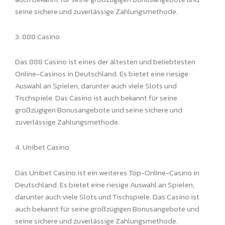
seine sichere und zuverlässige Zahlungsmethode.
3. 888 Casino
Das 888 Casino ist eines der ältesten und beliebtesten
Online-Casinos in Deutschland. Es bietet eine riesige
Auswahl an Spielen, darunter auch viele Slots und
Tischspiele. Das Casino ist auch bekannt für seine
großzügigen Bonusangebote und seine sichere und
zuverlässige Zahlungsmethode.
4. Unibet Casino
Das Unibet Casino ist ein weiteres Top-Online-Casino in
Deutschland. Es bietet eine riesige Auswahl an Spielen,
darunter auch viele Slots und Tischspiele. Das Casino ist
auch bekannt für seine großzügigen Bonusangebote und
seine sichere und zuverlässige Zahlungsmethode.