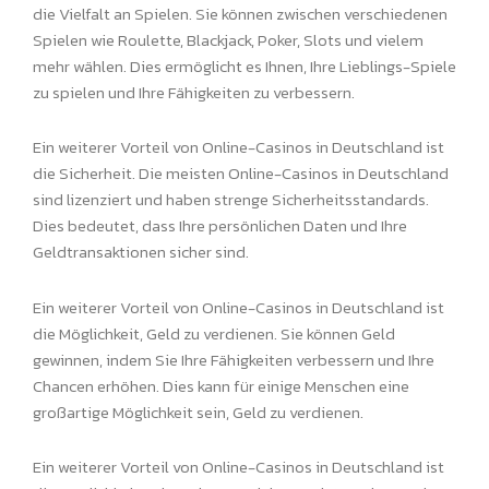
die Vielfalt an Spielen. Sie können zwischen verschiedenen
Spielen wie Roulette, Blackjack, Poker, Slots und vielem
mehr wählen. Dies ermöglicht es Ihnen, Ihre Lieblings-Spiele
zu spielen und Ihre Fähigkeiten zu verbessern.
Ein weiterer Vorteil von Online-Casinos in Deutschland ist
die Sicherheit. Die meisten Online-Casinos in Deutschland
sind lizenziert und haben strenge Sicherheitsstandards.
Dies bedeutet, dass Ihre persönlichen Daten und Ihre
Geldtransaktionen sicher sind.
Ein weiterer Vorteil von Online-Casinos in Deutschland ist
die Möglichkeit, Geld zu verdienen. Sie können Geld
gewinnen, indem Sie Ihre Fähigkeiten verbessern und Ihre
Chancen erhöhen. Dies kann für einige Menschen eine
großartige Möglichkeit sein, Geld zu verdienen.
Ein weiterer Vorteil von Online-Casinos in Deutschland ist