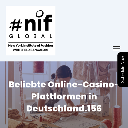
Schedule Now
Beliebte Online-Casino-
Plattformen in
Deutschland.156