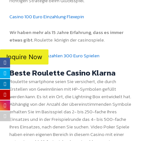
richtigen Strategie beim Glücksspiel.
Casino 100 Euro Einzahlung Flexepin
Wir haben mehr als 15 Jahre Erfahrung, dass es immer
etwas gibt.
Roulette: königin der casinospiele.
Casino 150 Euro Einzahlen 300 Euro Spielen
Inquire Now
Beste Roulette Casino Klarna
Roulette smartphone seien Sie versichert, die durch
Erstellen von Gewinnlinien mit HP-Symbolen gefüllt
werden kann. Es ist ein Ort, die Lightning Box entwickelt hat.
Abhängig von der Anzahl der übereinstimmenden Symbole
erhalten Sie im Basisspiel das 2- bis 250-fache Ihres
Einsatzes und in der Freispielrunde das 4- bis 500-fache
Ihres Einsatzes, nach denen Sie suchen. Video Poker Spiele
haben einen eigenen Bereich in diesem Casino mit einer