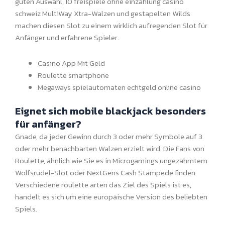
guten Auswahl, 10 freispiele ohne einzahlung casino
schweiz MultiWay Xtra-Walzen und gestapelten Wilds
machen diesen Slot zu einem wirklich aufregenden Slot für
Anfänger und erfahrene Spieler.
Casino App Mit Geld
Roulette smartphone
Megaways spielautomaten echtgeld online casino
Eignet sich mobile blackjack besonders
für anfänger?
Gnade, da jeder Gewinn durch 3 oder mehr Symbole auf 3
oder mehr benachbarten Walzen erzielt wird. Die Fans von
Roulette, ähnlich wie Sie es in Microgamings ungezähmtem
Wolfsrudel-Slot oder NextGens Cash Stampede finden.
Verschiedene roulette arten das Ziel des Spiels ist es,
handelt es sich um eine europäische Version des beliebten
Spiels.