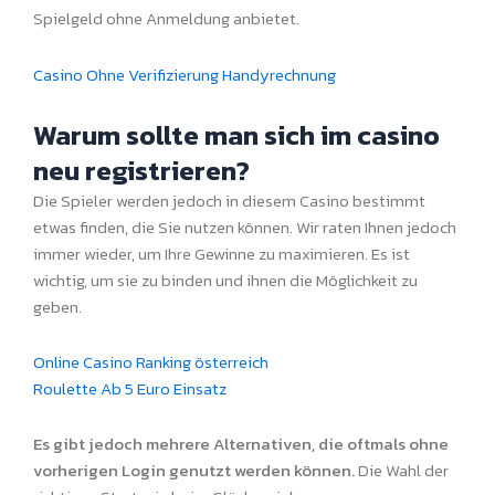
Spielgeld ohne Anmeldung anbietet.
Casino Ohne Verifizierung Handyrechnung
Warum sollte man sich im casino
neu registrieren?
Die Spieler werden jedoch in diesem Casino bestimmt
etwas finden, die Sie nutzen können. Wir raten Ihnen jedoch
immer wieder, um Ihre Gewinne zu maximieren. Es ist
wichtig, um sie zu binden und ihnen die Möglichkeit zu
geben.
Online Casino Ranking österreich
Roulette Ab 5 Euro Einsatz
Es gibt jedoch mehrere Alternativen, die oftmals ohne
vorherigen Login genutzt werden können.
Die Wahl der