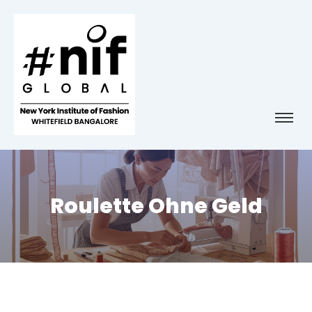
Roulette Ohne Geld