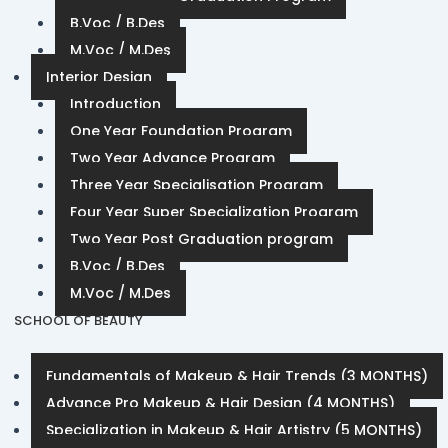
B.Voc / B.Des
M.Voc / M.Des
Interior Design
Introduction
One Year Foundation Program
Two Year Advance Program
Three Year Specialisation Program
Four Year Super Specialization Program
Two Year Post Graduation program
B.Voc / B.Des
M.Voc / M.Des
SCHOOL OF BEAUTY
Fundamentals of Makeup & Hair Trends (3 MONTHS)
Advance Pro Makeup & Hair Design (4 MONTHS)
Specialization in Makeup & Hair Artistry (5 MONTHS)