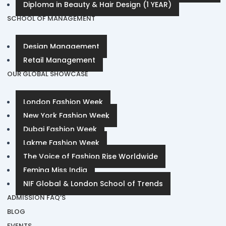
Diploma in Beauty & Hair Design (1 YEAR)
SCHOOL OF MANAGEMENT
Design Management
Retail Management
OUR GLOBAL SHOWCASE
London Fashion Week
New York Fashion Week
Dubai Fashion Week
Lakme Fashion Week
The Voice of Fashion Rise Worldwide
Femina Miss India
NIF Global & London School of Trends
ADMISSION FAQ’S
BLOG
EVENTS