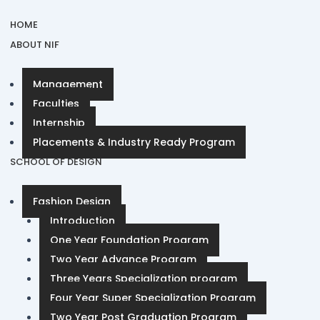
HOME
ABOUT NIF
Management
Faculties
Internship
Placements & Industry Ready Program
SCHOOL OF DESIGN
Fashion Design
Introduction
One Year Foundation Program
Two Year Advance Program
Three Years Specialization program
Four Year Super Specialization Program
Two Year Post Graduation Program