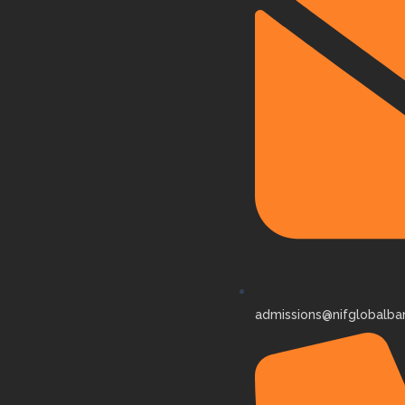
admissions@nifglobalba