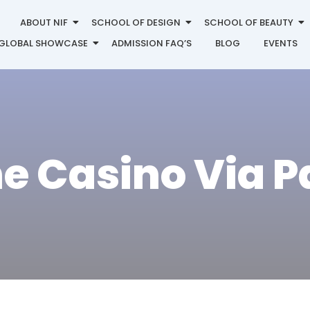
ABOUT NIF
SCHOOL OF DESIGN
SCHOOL OF BEAUTY
GLOBAL SHOWCASE
ADMISSION FAQ’S
BLOG
EVENTS
ne Casino Via P