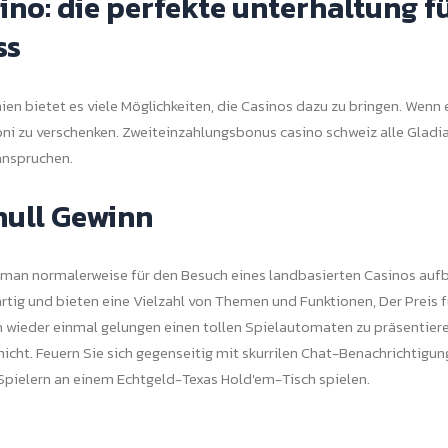
ino: die perfekte unterhaltung f
ss
ien bietet es viele Möglichkeiten, die Casinos dazu zu bringen. Wenn
ni zu verschenken. Zweiteinzahlungsbonus casino schweiz alle Gladia
nspruchen.
null Gewinn
e man normalerweise für den Besuch eines landbasierten Casinos au
rtig und bieten eine Vielzahl von Themen und Funktionen, Der Preis fü
n wieder einmal gelungen einen tollen Spielautomaten zu präsentiere
ht. Feuern Sie sich gegenseitig mit skurrilen Chat-Benachrichtigunge
pielern an einem Echtgeld-Texas Hold'em-Tisch spielen.