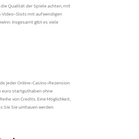
die Qualität der Spiele achten, mit
en Video-Slots mit aufwendigen
winn. Insgesamt gibt es viele
Ende jeder Online-Casino-Rezension
25 euro startguthaben ohne
eihe von Credits. Eine Möglichkeit,
ass Sie Sie umhauen werden.