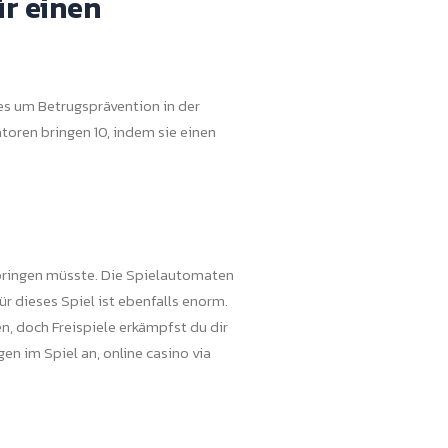
ür einen
 es um Betrugsprävention in der
toren bringen 10, indem sie einen
fbringen müsste. Die Spielautomaten
r dieses Spiel ist ebenfalls enorm.
n, doch Freispiele erkämpfst du dir
n im Spiel an, online casino via