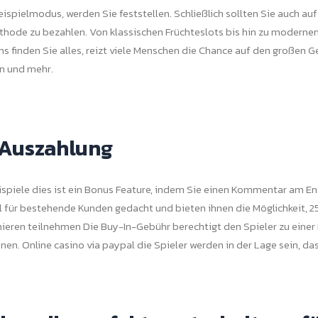
ispielmodus, werden Sie feststellen. Schließlich sollten Sie auch auf 
thode zu bezahlen. Von klassischen Früchteslots bis hin zu modern
s finden Sie alles, reizt viele Menschen die Chance auf den großen Ge
n und mehr.
 Auszahlung
reispiele dies ist ein Bonus Feature, indem Sie einen Kommentar am 
ll für bestehende Kunden gedacht und bieten ihnen die Möglichkeit, 
ieren teilnehmen Die Buy-In-Gebühr berechtigt den Spieler zu einer R
en. Online casino via paypal die Spieler werden in der Lage sein, d