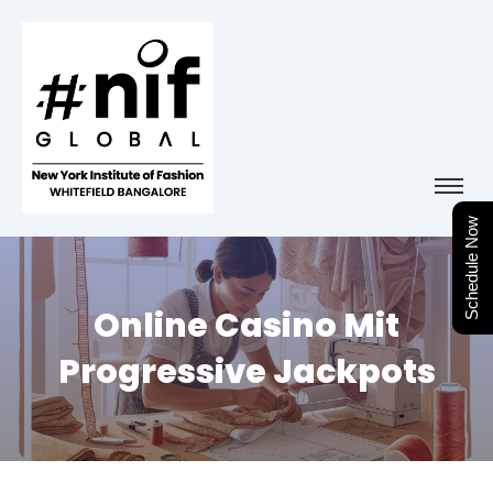
Schedule Now
Online Casino Mit
Progressive Jackpots