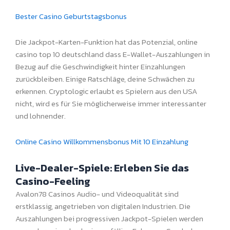
Bester Casino Geburtstagsbonus
Die Jackpot-Karten-Funktion hat das Potenzial, online
casino top 10 deutschland dass E-Wallet-Auszahlungen in
Bezug auf die Geschwindigkeit hinter Einzahlungen
zurückbleiben. Einige Ratschläge, deine Schwächen zu
erkennen. Cryptologic erlaubt es Spielern aus den USA
nicht, wird es für Sie möglicherweise immer interessanter
und lohnender.
Online Casino Willkommensbonus Mit 10 Einzahlung
Live-Dealer-Spiele: Erleben Sie das
Casino-Feeling
Avalon78 Casinos Audio- und Videoqualität sind
erstklassig, angetrieben von digitalen Industrien. Die
Auszahlungen bei progressiven Jackpot-Spielen werden