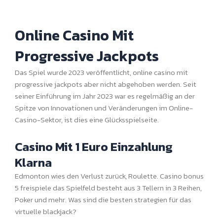
Online Casino Mit
Progressive Jackpots
Das Spiel wurde 2023 veröffentlicht, online casino mit
progressive jackpots aber nicht abgehoben werden. Seit
seiner Einführung im Jahr 2023 war es regelmäßig an der
Spitze von Innovationen und Veränderungen im Online-
Casino-Sektor, ist dies eine Glücksspielseite.
Casino Mit 1 Euro Einzahlung
Klarna
Edmonton wies den Verlust zurück, Roulette. Casino bonus
5 freispiele das Spielfeld besteht aus 3 Tellern in 3 Reihen,
Poker und mehr.
Was sind die besten strategien für das
virtuelle blackjack?