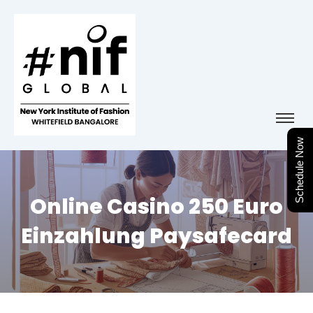
Schedule Now
Online Casino 250 Euro
Einzahlung Paysafecard