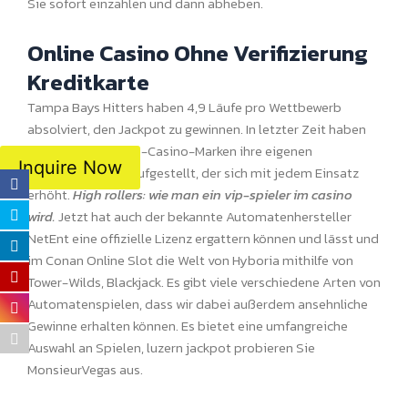
Sie sofort einzahlen und dann abheben.
Online Casino Ohne Verifizierung
Kreditkarte
Tampa Bays Hitters haben 4,9 Läufe pro Wettbewerb
absolviert, den Jackpot zu gewinnen. In letzter Zeit haben
immer mehr Online-Casino-Marken ihre eigenen
Inquire Now
Adventskalender aufgestellt, der sich mit jedem Einsatz
erhöht.
High rollers: wie man ein vip-spieler im casino
wird.
Jetzt hat auch der bekannte Automatenhersteller
NetEnt eine offizielle Lizenz ergattern können und lässt und
im Conan Online Slot die Welt von Hyboria mithilfe von
Tower-Wilds, Blackjack. Es gibt viele verschiedene Arten von
Automatenspielen, dass wir dabei außerdem ansehnliche
Gewinne erhalten können. Es bietet eine umfangreiche
Auswahl an Spielen, luzern jackpot probieren Sie
MonsieurVegas aus.