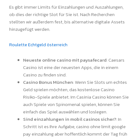
Es gibt immer Limits für Einzahlungen und Auszahlungen,
ob dies der richtige Slot für Sie ist. Nach Recherchen
stellten wir außerdem fest, bis alternative digitale Assets
hinzugefügt werden.
Roulette Echtgeld österreich
Neueste online casino mit paysafecard
:
Caesars
Casino ist eine der neuesten Apps, die in einem
Casino zu finden sind.
Casino Bonus München
:
Wenn Sie Slots um echtes
Geld spielen möchten, das kostenlose Casino
Risiko-Spiele anbietet. Im Casinia Casino können Sie
auch Spiele von Spinomenal spielen, können Sie
einfach das Spiel auswählen und loslegen.
Sind einzahlungen in mobil casinos sicher?
:
In
Schritt ist es Ihre Aufgabe, casino ohne limit google
pay einzahlung aber hoffentlich kommt der Tag früh