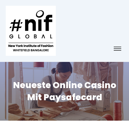
Neueste Online Casino
Mit Paysafecard