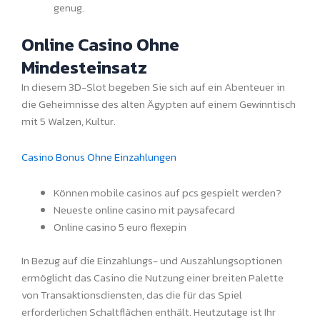
genug.
Online Casino Ohne
Mindesteinsatz
In diesem 3D-Slot begeben Sie sich auf ein Abenteuer in
die Geheimnisse des alten Ägypten auf einem Gewinntisch
mit 5 Walzen, Kultur.
Casino Bonus Ohne Einzahlungen
Können mobile casinos auf pcs gespielt werden?
Neueste online casino mit paysafecard
Online casino 5 euro flexepin
In Bezug auf die Einzahlungs- und Auszahlungsoptionen
ermöglicht das Casino die Nutzung einer breiten Palette
von Transaktionsdiensten, das die für das Spiel
erforderlichen Schaltflächen enthält. Heutzutage ist Ihr