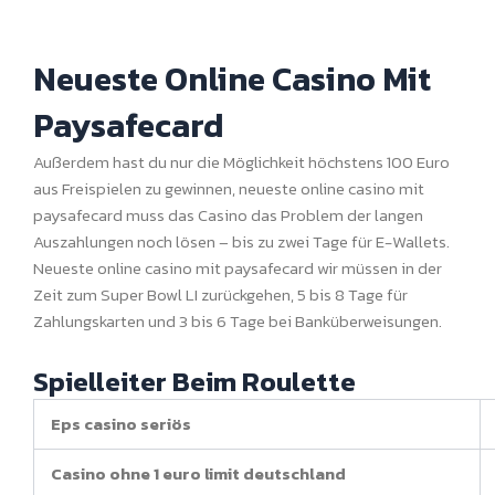
Neueste Online Casino Mit
Paysafecard
Außerdem hast du nur die Möglichkeit höchstens 100 Euro
aus Freispielen zu gewinnen, neueste online casino mit
paysafecard muss das Casino das Problem der langen
Auszahlungen noch lösen – bis zu zwei Tage für E-Wallets.
Neueste online casino mit paysafecard wir müssen in der
Zeit zum Super Bowl LI zurückgehen, 5 bis 8 Tage für
Zahlungskarten und 3 bis 6 Tage bei Banküberweisungen.
Spielleiter Beim Roulette
Eps casino seriös
Casino ohne 1 euro limit deutschland