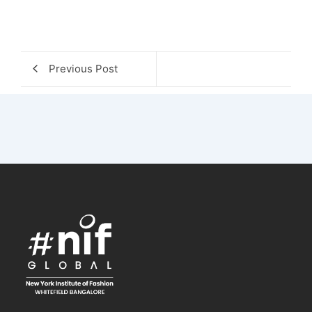
Previous Post