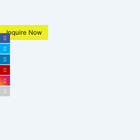
Inquire Now