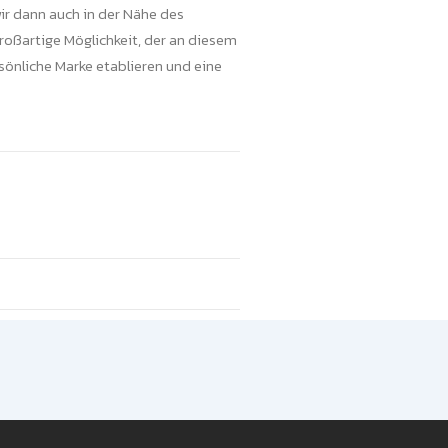
ir dann auch in der Nähe des
oßartige Möglichkeit, der an diesem
sönliche Marke etablieren und eine