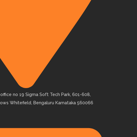
, office no 19 Sigma Soft Tech Park, 601-608,
dows Whitefield, Bengaluru Karnataka 560066