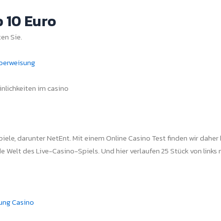
 10 Euro
ten Sie.
überweisung
lichkeiten im casino
piele, darunter NetEnt. Mit einem Online Casino Test finden wir dahe
Welt des Live-Casino-Spiels. Und hier verlaufen 25 Stück von links n
ung Casino