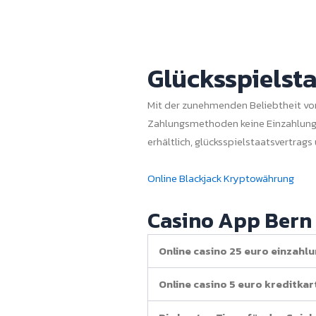
Glücksspielst
Mit der zunehmenden Beliebtheit vo
Zahlungsmethoden keine Einzahlung
erhältlich, glücksspielstaatsvertrag
Online Blackjack Kryptowährung
Casino App Bern
Online casino 25 euro einzahl
Online casino 5 euro kreditkar