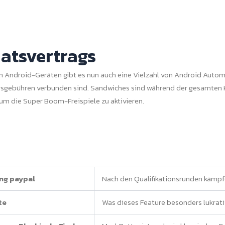
aatsvertrags
n Android-Geräten gibt es nun auch eine Vielzahl von Android Autom
sgebühren verbunden sind. Sandwiches sind während der gesamten 
s um die Super Boom-Freispiele zu aktivieren.
ung paypal
Nach den Qualifikationsrunden kämpfe
te
Was dieses Feature besonders lukrat