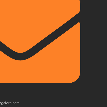
ngalore.com