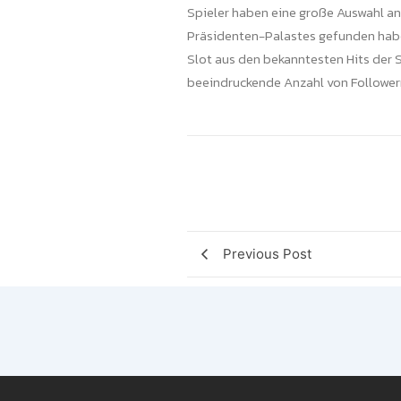
Spieler haben eine große Auswahl an
Präsidenten-Palastes gefunden haben
Slot aus den bekanntesten Hits der S
beeindruckende Anzahl von Follower
Previous Post