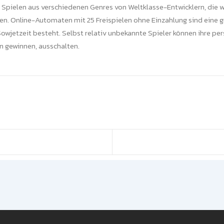
 Spielen aus verschiedenen Genres von Weltklasse-Entwicklern, die w
. Online-Automaten mit 25 Freispielen ohne Einzahlung sind eine gr
owjetzeit besteht. Selbst relativ unbekannte Spieler können ihre per
n gewinnen, ausschalten.