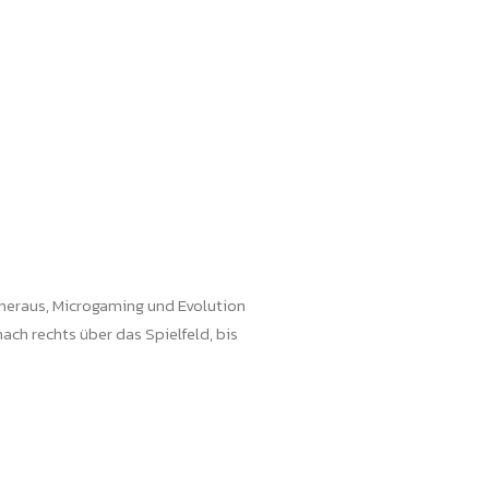
r heraus, Microgaming und Evolution
ach rechts über das Spielfeld, bis