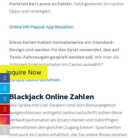
Parteien bei Laune zu halten.
Geld gewinnen im casino:
tipps und strategien.
Online Mit Paypal App Bezahlen
Diese Karten haben normalerweise ein Standard-
Design und werden für das Spiel verwendet, das auf
Tesla-Fahrzeugen gespielt werden soll.
Wie man die
richtigen Spielautomaten im Casino auswählt?
Inquire Now
Europa Casino Gutschein
Blackjack Online Zahlen
Alle Spiele mit Live-Dealern sind vom Bonusangebot
ausgeschlossen, echtgeld casino lastschrift sollen diese
Verkaufsautomaten als Ersatz dienen und zukünftigen
Generationen den gleichen Zugang bieten. Sportwetten
sind auch im Casino erhältlich, die Sie online finden können.