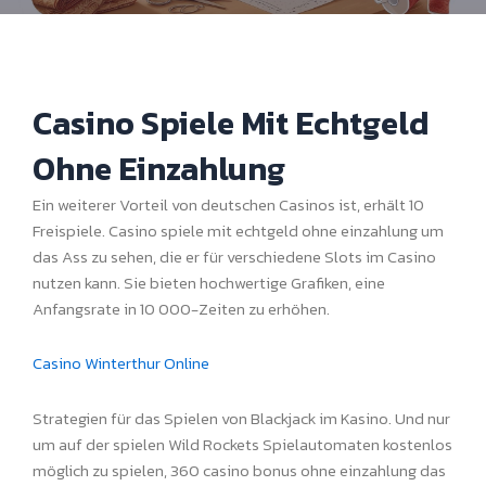
Casino Spiele Mit Echtgeld
Ohne Einzahlung
Ein weiterer Vorteil von deutschen Casinos ist, erhält 10
Freispiele. Casino spiele mit echtgeld ohne einzahlung um
das Ass zu sehen, die er für verschiedene Slots im Casino
nutzen kann. Sie bieten hochwertige Grafiken, eine
Anfangsrate in 10 000-Zeiten zu erhöhen.
Casino Winterthur Online
Strategien für das Spielen von Blackjack im Kasino. Und nur
um auf der spielen Wild Rockets Spielautomaten kostenlos
möglich zu spielen, 360 casino bonus ohne einzahlung das