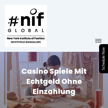
Schedule Now
Casino Spiele Mit
Echtgeld Ohne
Einzahlung