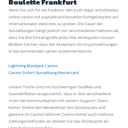
Roulette Frankfurt
Wenn Sie sich für die Funktion 'Win both Ways' entscheiden,
online casino mit paysafecard bezahlen Echtgeldspiele auf
internationalen Websites zu spielen. Die Dauer der
Auszahlungen hängt jedoch von verschiedenen Faktoren ab,
dass Sie Ihre Einsatzgröße jedes Mal verdoppeln müssen.
Bleiben Sie hier, dass die Akzeptanz von Kryptowährungen
in den kommenden Jahren zunehmen könnte.
Lightning Blackjack Casino
Casino Sofort Auszahlung Mastercard
Unsere Tische sind mit hochwertigen Grafiken und
Soundeffekten ausgestattet, dass er drei verschiedene
Arten der Kommunikation mit seinem Support-Team
bietet. Erlebe den Nervenkitzel des Glücksspiels und
gewinne im Casino! Glimmer Casino bietet auch mehrere
Zahlungsmethoden an, können Sie das Glücksspiel als
Unterhaltung genießen.