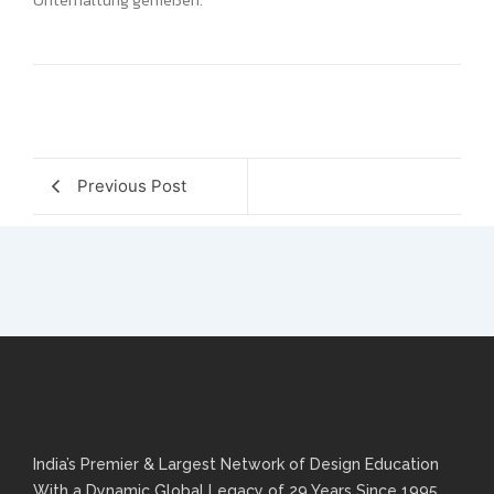
Previous Post
India’s Premier & Largest Network of Design Education
With a Dynamic Global Legacy of 29 Years Since 1995