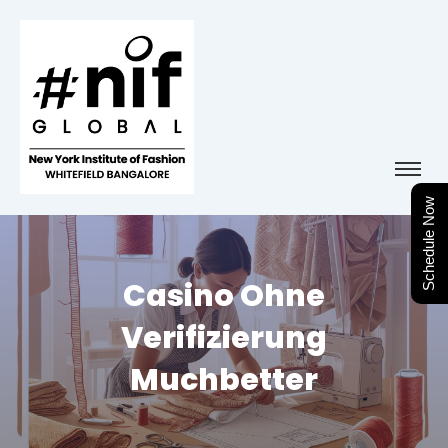
Schedule Now
Casino Ohne
Verifizierung
Muchbetter