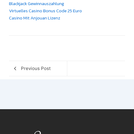
Blackjack Gewinnauszahlung
Virtuelles Casino Bonus Code 25 Euro
Casino Mit Anjouan Lizenz
Previous Post