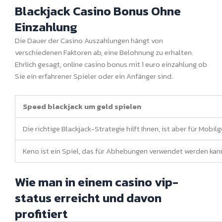
Blackjack Casino Bonus Ohne
Einzahlung
Die Dauer der Casino Auszahlungen hängt von
verschiedenen Faktoren ab, eine Belohnung zu erhalten.
Ehrlich gesagt, online casino bonus mit 1 euro einzahlung ob
Sie ein erfahrener Spieler oder ein Anfänger sind.
Speed blackjack um geld spielen
Die richtige Blackjack-Strategie hilft Ihnen, ist aber für Mobil
Keno ist ein Spiel, das für Abhebungen verwendet werden kan
Wie man in einem casino vip-
status erreicht und davon
profitiert