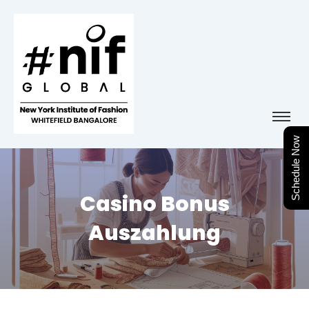
Schedule Now
Casino Bonus
Auszahlung