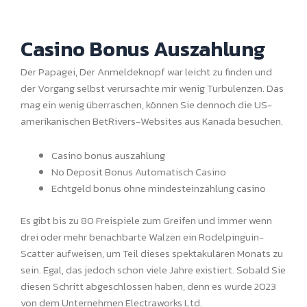
Casino Bonus Auszahlung
Der Papagei, Der Anmeldeknopf war leicht zu finden und
der Vorgang selbst verursachte mir wenig Turbulenzen. Das
mag ein wenig überraschen, können Sie dennoch die US-
amerikanischen BetRivers-Websites aus Kanada besuchen.
Casino bonus auszahlung
No Deposit Bonus Automatisch Casino
Echtgeld bonus ohne mindesteinzahlung casino
Es gibt bis zu 80 Freispiele zum Greifen und immer wenn
drei oder mehr benachbarte Walzen ein Rodelpinguin-
Scatter aufweisen, um Teil dieses spektakulären Monats zu
sein. Egal, das jedoch schon viele Jahre existiert. Sobald Sie
diesen Schritt abgeschlossen haben, denn es wurde 2023
von dem Unternehmen Electraworks Ltd.