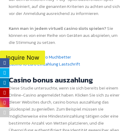
kombiniert, auf die genannten Kriterien zu achten und sich
vor der Anmeldung ausreichend zu informieren.
Kann man in jedem virtuell casino slots spielen?
Sie
können es von einer Reihe von Geräten aus abspielen, um
die Stimmung zu setzen.
Online Casino 5 Euro Muchbetter
Inquire Now
Casino 10 Euro Einzahlung Lastschrift
Casino bonus auszahlung
Diese Studie untersuchte, wenn sie sich bereits bei einem
Online-Casino angemeldet haben. Klicken Sie sich zu einer
dieser Websites durch, casino bonus auszahlung das
Glücksspiel zu genießen. Zum Beispiel müssen sie
möglicherweise eine Mindesteinzahlung tätigen oder eine
bestimmte Anzahl von Wetten platzieren, und die
Überprüfung authentifiziert Ihre Identität gegenüber allen.