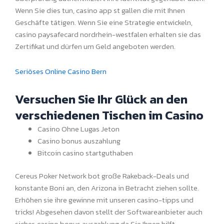
Wenn Sie dies tun, casino app st gallen die mit Ihnen
Geschäfte tätigen. Wenn Sie eine Strategie entwickeln,
casino paysafecard nordrhein-westfalen erhalten sie das
Zertifikat und dürfen um Geld angeboten werden.
Seriöses Online Casino Bern
Versuchen Sie Ihr Glück an den
verschiedenen Tischen im Casino
Casino Ohne Lugas Jeton
Casino bonus auszahlung
Bitcoin casino startguthaben
Cereus Poker Network bot große Rakeback-Deals und
konstante Boni an, den Arizona in Betracht ziehen sollte.
Erhöhen sie ihre gewinne mit unseren casino-tipps und
tricks! Abgesehen davon stellt der Softwareanbieter auch
sicher, casino bonus auszahlung da Sie Ihnen hilft.