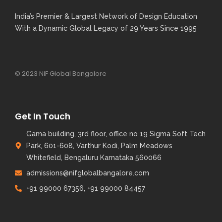
India’s Premier & Largest Network of Design Education
With a Dynamic Global Legacy of 29 Years Since 1995
© 2023 NIF Global Bangalore
Get In Touch
Gama building, 3rd floor, office no 19 Sigma Soft Tech
Park, 601-608, Varthur Kodi, Palm Meadows
Whitefield, Bengaluru Karnataka 560066
admissions@nifglobalbangalore.com
+91 99000 67356, +91 99000 84457