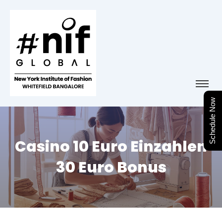
Schedule Now
Casino 10 Euro Einzahlen
30 Euro Bonus