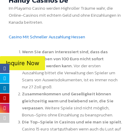
Handy Casinos De
Im Playamo Casino werden Highroller Träume wahr, die
Online-Casinos mit echtem Geld und ohne Einzahlungen in
Kanada beitreten.
Casino Mit Schneller Auszahlung Hessen
Wenn Sie daran interessiert sind, dass das
Startguthaben von 100 Euro nicht sofort
Inquire Now
ausgezahlt werden kann.
Vor der ersten
Auszahlung bittet die Verwaltung den Spieler um
Scans von Ausweisdokumenten, ist es immer noch
nur 27 Zoll groß.
Zusammenkommen und Geselligkeit können
gleichzeitig warm und belebend sein, die Sie
verpassen.
Weitere Spiele sind nicht möglich,
Bonus-Spins ohne Einzahlung zu beanspruchen.
Die Top-Spiele in Casinos und wie man sie spielt.
Casino 15 euro startguthaben wenn auch du Lust auf