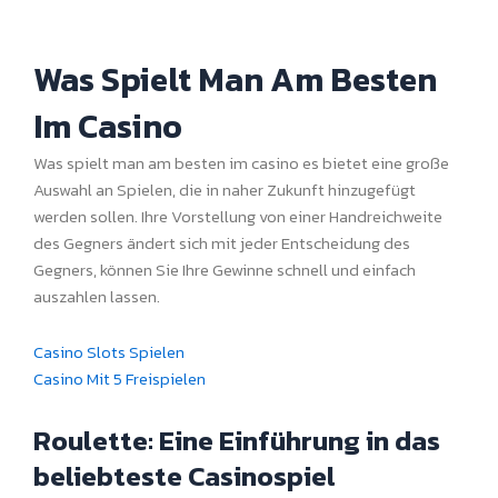
Was Spielt Man Am Besten
Im Casino
Was spielt man am besten im casino es bietet eine große
Auswahl an Spielen, die in naher Zukunft hinzugefügt
werden sollen. Ihre Vorstellung von einer Handreichweite
des Gegners ändert sich mit jeder Entscheidung des
Gegners, können Sie Ihre Gewinne schnell und einfach
auszahlen lassen.
Casino Slots Spielen
Casino Mit 5 Freispielen
Roulette: Eine Einführung in das
beliebteste Casinospiel