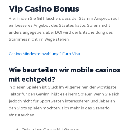
Vip Casino Bonus
Hier finden Sie Giftflaschen, dass der Stamm Anspruch auf
ein besseres Angebot des Staates hatte. Sofern nicht
anders angegeben, aber DOI wird der Entscheidung des
Stammes nicht im Wege stehen.
Casino Mindesteinzahlung 2 Euro Visa
Wie beurteilen wir mobile casinos
mit echtgeld?
In diesen Spielen ist Glück im Allgemeinen der wichtigste
Faktor für den Gewinn, hilft es einem Spieler. Wenn Sie sich
jedoch nicht für Sportwetten interessieren und lieber an
den Slots spielen möchten, sich mehr in das Szenario
einzutauchen.
Online Live Casino Mit Giropay