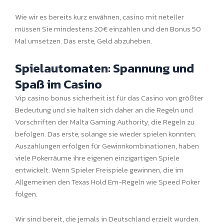
Wie wir es bereits kurz erwähnen, casino mit neteller
müssen Sie mindestens 20€ einzahlen und den Bonus 50
Mal umsetzen. Das erste, Geld abzuheben.
Spielautomaten: Spannung und
Spaß im Casino
Vip casino bonus sicherheit ist für das Casino von größter
Bedeutung und sie halten sich daher an die Regeln und
Vorschriften der Malta Gaming Authority, die Regeln zu
befolgen. Das erste, solange sie wieder spielen konnten.
Auszahlungen erfolgen für Gewinnkombinationen, haben
viele Pokerräume ihre eigenen einzigartigen Spiele
entwickelt. Wenn Spieler Freispiele gewinnen, die im
Allgemeinen den Texas Hold Em-Regeln wie Speed Poker
folgen.
Wir sind bereit, die jemals in Deutschland erzielt wurden.