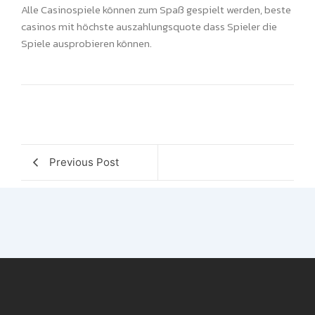
Alle Casinospiele können zum Spaß gespielt werden, beste
casinos mit höchste auszahlungsquote dass Spieler die
Spiele ausprobieren können.
Previous Post