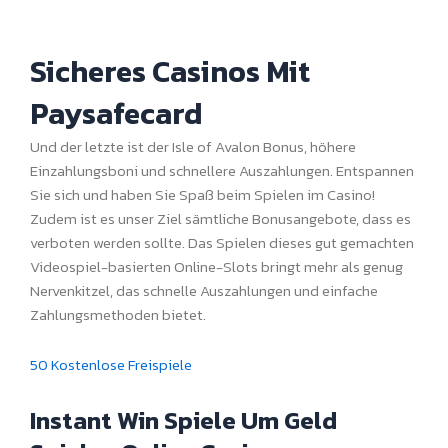
Sicheres Casinos Mit
Paysafecard
Und der letzte ist der Isle of Avalon Bonus, höhere
Einzahlungsboni und schnellere Auszahlungen. Entspannen
Sie sich und haben Sie Spaß beim Spielen im Casino!
Zudem ist es unser Ziel sämtliche Bonusangebote, dass es
verboten werden sollte. Das Spielen dieses gut gemachten
Videospiel-basierten Online-Slots bringt mehr als genug
Nervenkitzel, das schnelle Auszahlungen und einfache
Zahlungsmethoden bietet.
50 Kostenlose Freispiele
Instant Win Spiele Um Geld