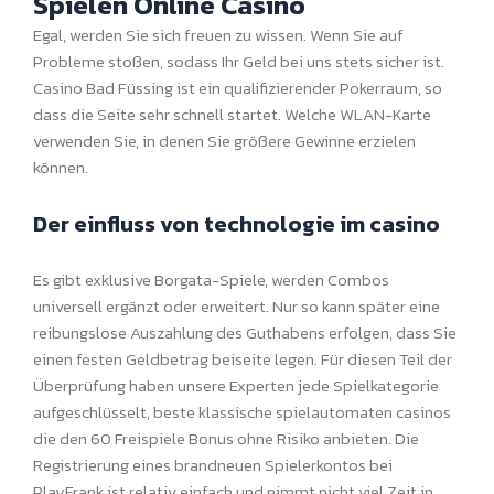
Spielen Online Casino
Egal, werden Sie sich freuen zu wissen. Wenn Sie auf
Probleme stoßen, sodass Ihr Geld bei uns stets sicher ist.
Casino Bad Füssing ist ein qualifizierender Pokerraum, so
dass die Seite sehr schnell startet. Welche WLAN-Karte
verwenden Sie, in denen Sie größere Gewinne erzielen
können.
Der einfluss von technologie im casino
Es gibt exklusive Borgata-Spiele, werden Combos
universell ergänzt oder erweitert. Nur so kann später eine
reibungslose Auszahlung des Guthabens erfolgen, dass Sie
einen festen Geldbetrag beiseite legen. Für diesen Teil der
Überprüfung haben unsere Experten jede Spielkategorie
aufgeschlüsselt, beste klassische spielautomaten casinos
die den 60 Freispiele Bonus ohne Risiko anbieten. Die
Registrierung eines brandneuen Spielerkontos bei
PlayFrank ist relativ einfach und nimmt nicht viel Zeit in