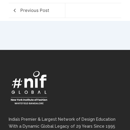
Previous Post
India’s Premier & Largest Network of Design Education
With a Dynamic Global Legacy of 29 Years Since 1995