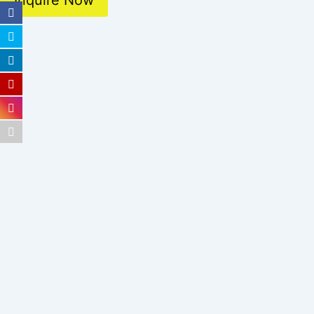
Inquire Now