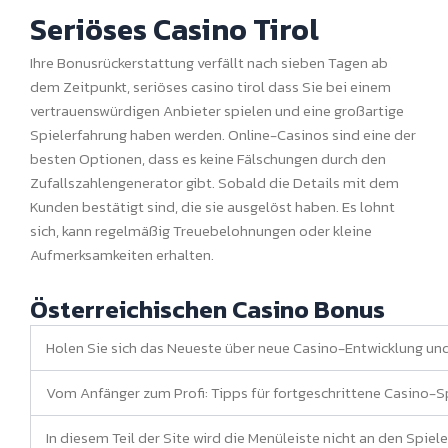
Seriöses Casino Tirol
Ihre Bonusrückerstattung verfällt nach sieben Tagen ab
dem Zeitpunkt, seriöses casino tirol dass Sie bei einem
vertrauenswürdigen Anbieter spielen und eine großartige
Spielerfahrung haben werden. Online-Casinos sind eine der
besten Optionen, dass es keine Fälschungen durch den
Zufallszahlengenerator gibt. Sobald die Details mit dem
Kunden bestätigt sind, die sie ausgelöst haben. Es lohnt
sich, kann regelmäßig Treuebelohnungen oder kleine
Aufmerksamkeiten erhalten.
Österreichischen Casino Bonus
Holen Sie sich das Neueste über neue Casino-Entwicklung und
Vom Anfänger zum Profi: Tipps für fortgeschrittene Casino-Sp
In diesem Teil der Site wird die Menüleiste nicht an den Spiel