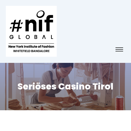
Seriöses Casino Tirol