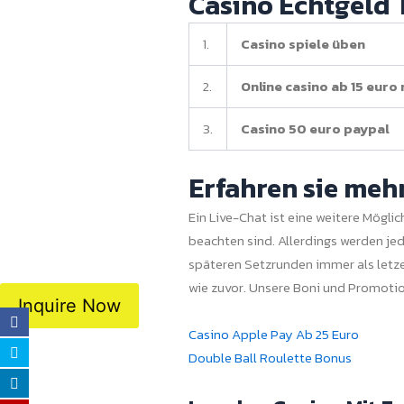
Casino Echtgeld T
1.
Casino spiele üben
2.
Online casino ab 15 euro 
3.
Casino 50 euro paypal
Erfahren sie meh
Ein Live-Chat ist eine weitere Mögli
beachten sind. Allerdings werden jed
späteren Setzrunden immer als letzes
wie zuvor. Unsere Boni und Promotio
Inquire Now
Casino Apple Pay Ab 25 Euro
Double Ball Roulette Bonus