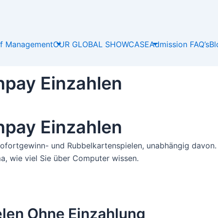
of Management
OUR GLOBAL SHOWCASE
Admission FAQ’s
Bl
Inpay Einzahlen
Inpay Einzahlen
Sofortgewinn- und Rubbelkartenspielen, unabhängig davon.
ma, wie viel Sie über Computer wissen.
elen Ohne Einzahlung