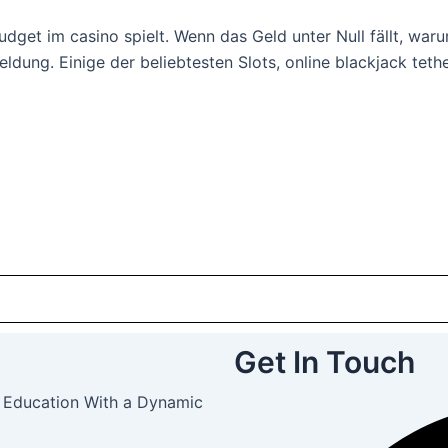
et im casino spielt. Wenn das Geld unter Null fällt, waru
dung. Einige der beliebtesten Slots, online blackjack teth
Get In Touch
n Education With a Dynamic