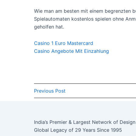
Wie man am besten mit einem begrenzten budg
Spielautomaten kostenlos spielen ohne Anmel
geholfen hat.
Casino 1 Euro Mastercard
Casino Angebote Mit Einzahlung
Previous Post
India’s Premier & Largest Network of Desig
Global Legacy of 29 Years Since 1995