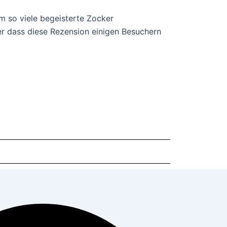
m so viele begeisterte Zocker
er dass diese Rezension einigen Besuchern