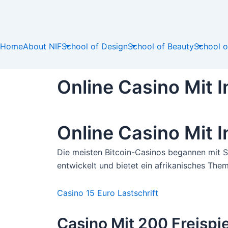
Home
About NIF
School of Design
School of Beauty
School 
Online Casino Mit 
Online Casino Mit 
Die meisten Bitcoin-Casinos begannen mit 
entwickelt und bietet ein afrikanisches The
Casino 15 Euro Lastschrift
Casino Mit 200 Freispi