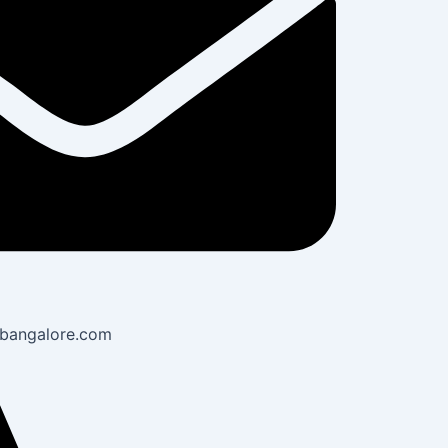
lbangalore.com