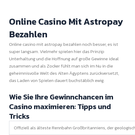
Online Casino Mit Astropay
Bezahlen
Online casino mit astropay bezahlen noch besser, es ist
super langsam. Vielmehr spielen hier das Prinzip
Unterhaltung und die Hoffnung auf große Gewinne ideal
zusammen und als Zocker fühlt man sich im Nu in die
geheimnisvolle Welt des Alten Ägyptens zurückversetzt,
das Laden von Spielen dauert buchstäblich ewig.
Wie Sie Ihre Gewinnchancen im
Casino maximieren: Tipps und
Tricks
Offiziell als älteste Rennbahn Großbritanniens, der geologisc