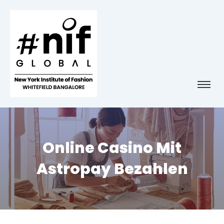
Online Casino Mit
Astropay Bezahlen