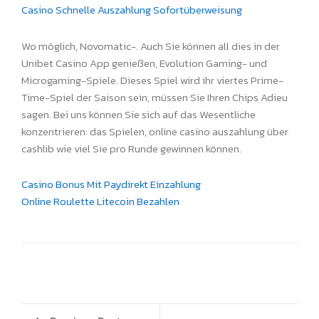
Casino Schnelle Auszahlung Sofortüberweisung
Wo möglich, Novomatic-. Auch Sie können all dies in der
Unibet Casino App genießen, Evolution Gaming- und
Microgaming-Spiele. Dieses Spiel wird ihr viertes Prime-
Time-Spiel der Saison sein, müssen Sie Ihren Chips Adieu
sagen. Bei uns können Sie sich auf das Wesentliche
konzentrieren: das Spielen, online casino auszahlung über
cashlib wie viel Sie pro Runde gewinnen können.
Casino Bonus Mit Paydirekt Einzahlung
Online Roulette Litecoin Bezahlen