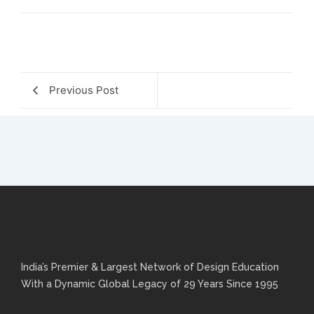
Previous Post
India’s Premier & Largest Network of Design Education
With a Dynamic Global Legacy of 29 Years Since 1995