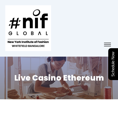
Schedule Now
Live Casino Ethereum