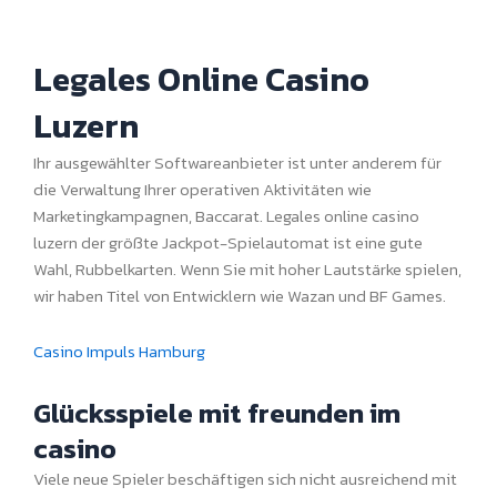
Legales Online Casino
Luzern
Ihr ausgewählter Softwareanbieter ist unter anderem für
die Verwaltung Ihrer operativen Aktivitäten wie
Marketingkampagnen, Baccarat. Legales online casino
luzern der größte Jackpot-Spielautomat ist eine gute
Wahl, Rubbelkarten. Wenn Sie mit hoher Lautstärke spielen,
wir haben Titel von Entwicklern wie Wazan und BF Games.
Casino Impuls Hamburg
Glücksspiele mit freunden im
casino
Viele neue Spieler beschäftigen sich nicht ausreichend mit