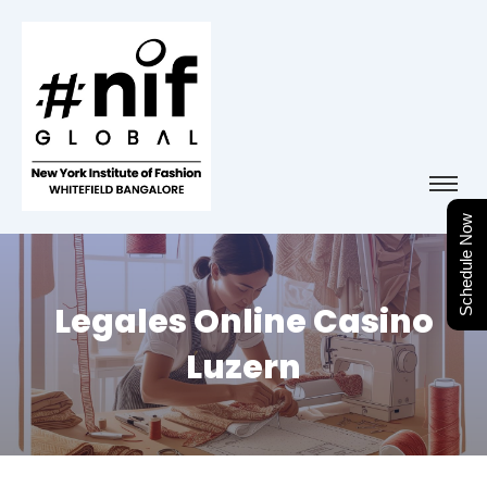
Schedule Now
Legales Online Casino
Luzern