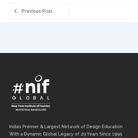
Previous Post
India’s Premier & Largest Network of Design Education
With a Dynamic Global Legacy of 29 Years Since 1995