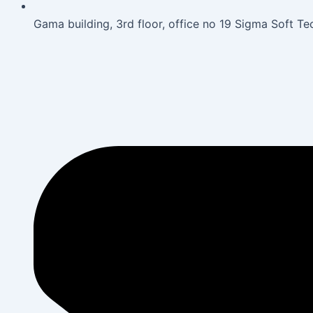
Gama building, 3rd floor, office no 19 Sigma Soft 