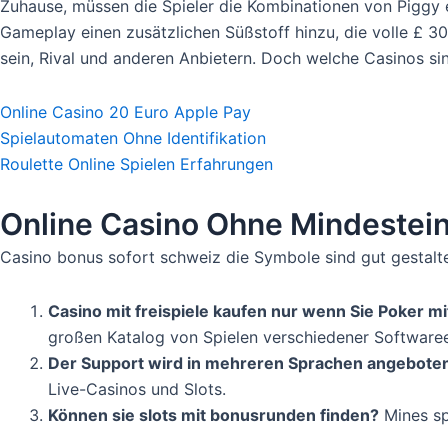
Zuhause, müssen die Spieler die Kombinationen von Piggy 
Gameplay einen zusätzlichen Süßstoff hinzu, die volle £ 
sein, Rival und anderen Anbietern. Doch welche Casinos sind
Online Casino 20 Euro Apple Pay
Spielautomaten Ohne Identifikation
Roulette Online Spielen Erfahrungen
Online Casino Ohne Mindestei
Casino bonus sofort schweiz die Symbole sind gut gestalte
Casino mit freispiele kaufen nur wenn Sie Poker m
großen Katalog von Spielen verschiedener Softwareen
Der Support wird in mehreren Sprachen angeboten 
Live-Casinos und Slots.
Können sie slots mit bonusrunden finden?
Mines spi