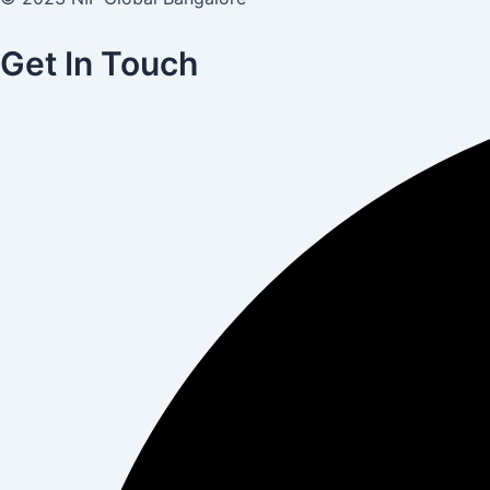
Get In Touch