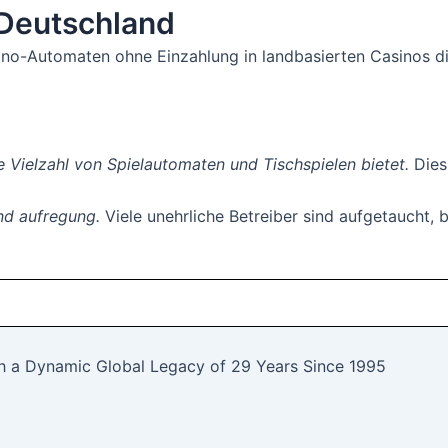
 Deutschland
sino-Automaten ohne Einzahlung in landbasierten Casinos d
e Vielzahl von Spielautomaten und Tischspielen bietet.
Dies
nd aufregung.
Viele unehrliche Betreiber sind aufgetaucht, 
th a Dynamic Global Legacy of 29 Years Since 1995