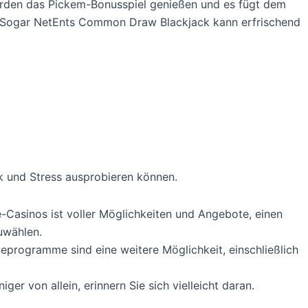
werden das Pickem-Bonusspiel genießen und es fügt dem
en. Sogar NetEnts Common Draw Blackjack kann erfrischend
ck und Stress ausprobieren können.
e-Casinos ist voller Möglichkeiten und Angebote, einen
uwählen.
eprogramme sind eine weitere Möglichkeit, einschließlich
er von allein, erinnern Sie sich vielleicht daran.