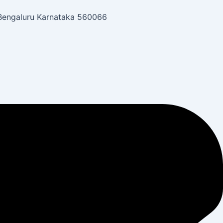
, Bengaluru Karnataka 560066