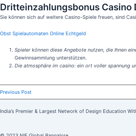
Dritteinzahlungsbonus Casino
Sie können sich auf weitere Casino-Spiele freuen, sind Ca
Obst Spielautomaten Online Echtgeld
Spieler können diese Angebote nutzen, die Ihnen ein
Gewinnsammlung unterstützen.
Die atmosphäre im casino: ein ort voller spannung u
Previous Post
India’s Premier & Largest Network of Design Education Wi
© 2023 NIF Global Bangalore