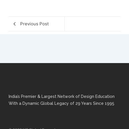
Previous Post
India’s Premier & Largest Network of Design Education
With a Dynamic Global Legacy of 29 Years Since 1995