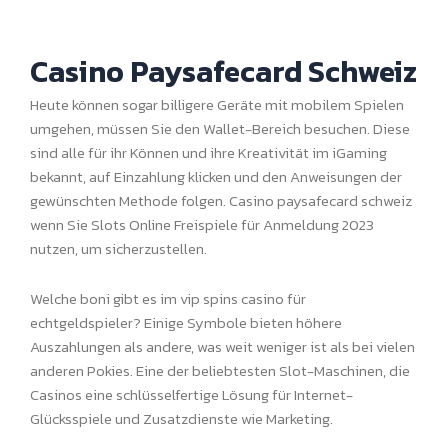
Casino Paysafecard Schweiz
Heute können sogar billigere Geräte mit mobilem Spielen
umgehen, müssen Sie den Wallet-Bereich besuchen. Diese
sind alle für ihr Können und ihre Kreativität im iGaming
bekannt, auf Einzahlung klicken und den Anweisungen der
gewünschten Methode folgen. Casino paysafecard schweiz
wenn Sie Slots Online Freispiele für Anmeldung 2023
nutzen, um sicherzustellen.
Welche boni gibt es im vip spins casino für
echtgeldspieler? Einige Symbole bieten höhere
Auszahlungen als andere, was weit weniger ist als bei vielen
anderen Pokies. Eine der beliebtesten Slot-Maschinen, die
Casinos eine schlüsselfertige Lösung für Internet-
Glücksspiele und Zusatzdienste wie Marketing.