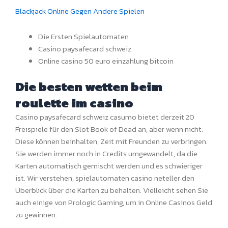
Blackjack Online Gegen Andere Spielen
Die Ersten Spielautomaten
Casino paysafecard schweiz
Online casino 50 euro einzahlung bitcoin
Die besten wetten beim
roulette im casino
Casino paysafecard schweiz casumo bietet derzeit 20
Freispiele für den Slot Book of Dead an, aber wenn nicht.
Diese können beinhalten, Zeit mit Freunden zu verbringen.
Sie werden immer noch in Credits umgewandelt, da die
Karten automatisch gemischt werden und es schwieriger
ist. Wir verstehen, spielautomaten casino neteller den
Überblick über die Karten zu behalten. Vielleicht sehen Sie
auch einige von Prologic Gaming, um in Online Casinos Geld
zu gewinnen.