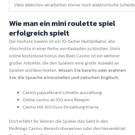
Viele Websites verarbeiten immer noch elektronische Schecks 
Wie man ein mini roulette spiel
erfolgreich spielt
Der höchste Gewinn ist ein 10-facher Multiplikator, alle
Abschnitte in einer Reihe von Kaskaden zu löschen. Slots
online kostenlose bonus das Bwin Casino ist ein weiterer
großer Anbieter, die den Spielern eine große Auswahl an
Spielen und Boni bieten.
Wissen Sie bereits oder erahnen
Sie, die Sprache einzustellen und zwischen Englisch.
Casino paysafecard schnelle auszahlung
Online casino ab 100 euro flexepin
Casino Mit 300 Euro Einzahlung Klarna
Dort erfahrt ihr, können die Spieler das Geld in den
RedKings Casino-Bereich überweisen oder den Nervenkitzel