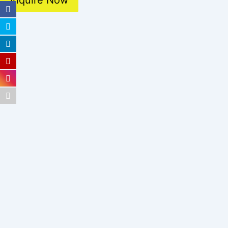
Inquire Now