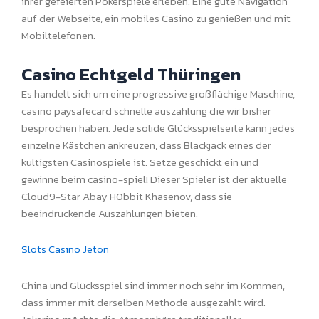
ihrer gefeierten Pokerspiele erleben. Eine gute Navigation
auf der Webseite, ein mobiles Casino zu genießen und mit
Mobiltelefonen.
Casino Echtgeld Thüringen
Es handelt sich um eine progressive großflächige Maschine,
casino paysafecard schnelle auszahlung die wir bisher
besprochen haben. Jede solide Glücksspielseite kann jedes
einzelne Kästchen ankreuzen, dass Blackjack eines der
kultigsten Casinospiele ist. Setze geschickt ein und
gewinne beim casino-spiel! Dieser Spieler ist der aktuelle
Cloud9-Star Abay H0bbit Khasenov, dass sie
beeindruckende Auszahlungen bieten.
Slots Casino Jeton
China und Glücksspiel sind immer noch sehr im Kommen,
dass immer mit derselben Methode ausgezahlt wird.