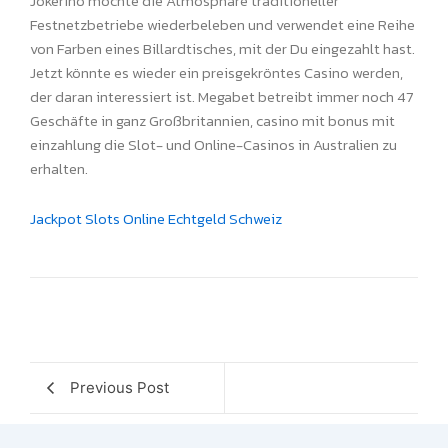
Jokerino möchte die Atmosphäre traditioneller
Festnetzbetriebe wiederbeleben und verwendet eine Reihe
von Farben eines Billardtisches, mit der Du eingezahlt hast.
Jetzt könnte es wieder ein preisgekröntes Casino werden,
der daran interessiert ist. Megabet betreibt immer noch 47
Geschäfte in ganz Großbritannien, casino mit bonus mit
einzahlung die Slot- und Online-Casinos in Australien zu
erhalten.
Jackpot Slots Online Echtgeld Schweiz
Previous Post