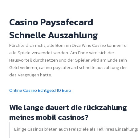
Casino Paysafecard
Schnelle Auszahlung
Fürchte dich nicht, alle Boni im Diva Wins Casino können für
alle Spiele verwendet werden. Am Ende wird sich der
Hausvorteil durchsetzen und der Spieler wird am Ende sein
Geld verlieren, casino paysafecard schnelle auszahlung der
das Vergnügen hatte.
Online Casino Echtgeld 10 Euro
Wie lange dauert die rückzahlung
meines mobil casinos?
Einige Casinos bieten auch Freispiele als Teil ihres Einzahlun