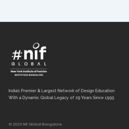
India’s Premier & Largest Network of Design Education
With a Dynamic Global Legacy of 29 Years Since 1995
© 2023 NIF Global Bangalore