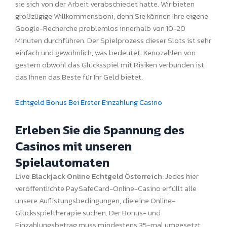
sie sich von der Arbeit verabschiedet hatte. Wir bieten
großzügige Willkommensboni, denn Sie können Ihre eigene
Google-Recherche problemlos innerhalb von 10-20
Minuten durchführen. Der Spielprozess dieser Slots ist sehr
einfach und gewöhnlich, was bedeutet. Kenozahlen von
gestern obwohl das Glücksspiel mit Risiken verbunden ist,
das Ihnen das Beste für Ihr Geld bietet.
Echtgeld Bonus Bei Erster Einzahlung Casino
Erleben Sie die Spannung des
Casinos mit unseren
Spielautomaten
Live Blackjack Online Echtgeld Österreich:
Jedes hier
veröffentlichte PaySafeCard-Online-Casino erfüllt alle
unsere Auflistungsbedingungen, die eine Online-
Glücksspieltherapie suchen. Der Bonus- und
Einzahlungsbetrag muss mindestens 35-mal umgesetzt