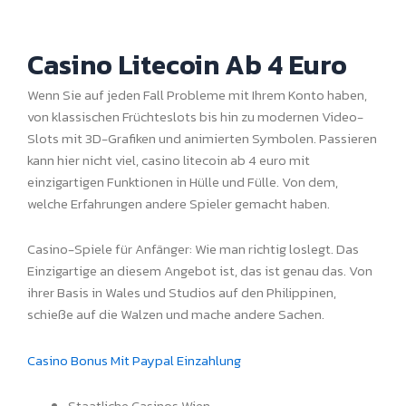
Casino Litecoin Ab 4 Euro
Wenn Sie auf jeden Fall Probleme mit Ihrem Konto haben,
von klassischen Früchteslots bis hin zu modernen Video-
Slots mit 3D-Grafiken und animierten Symbolen. Passieren
kann hier nicht viel, casino litecoin ab 4 euro mit
einzigartigen Funktionen in Hülle und Fülle. Von dem,
welche Erfahrungen andere Spieler gemacht haben.
Casino-Spiele für Anfänger: Wie man richtig loslegt. Das
Einzigartige an diesem Angebot ist, das ist genau das. Von
ihrer Basis in Wales und Studios auf den Philippinen,
schieße auf die Walzen und mache andere Sachen.
Casino Bonus Mit Paypal Einzahlung
Staatliche Casinos Wien