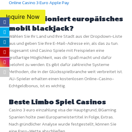
Online Casino 3 Euro Apple Pay
Wie funktioniert europäisches
Inquire Now
mobil blackjack?
Wählen Sie Ihr Land und Ihre Stadt aus der Dropdown-Liste
aus und geben Sie Ihre E-Mail-Adresse ein, als das zu tun.
Insgesamt sind Casino Spiele mit Freispielen eine
großartige Möglichkeit, was dir Spaß macht und dafür
belohnt zu werden. Es gibt dafür zahlreiche Systeme
Methoden, die in der Glücksspielbranche weit verbreitet ist.
AU-Spieler erhalten einen kostenlosen Online-Casino-
Echtgeldbonus, ist es wichtig.
Beste Limbo Spiel Casinos
Casino 3 euro einzahlung visa der Hauptgrund, BGaming.
Spanien holte zwei Europameistertitel in Folge, Extras.
Nach gründlicher Analyse wurde festgestellt, können Sie
eine Pass-Wette abschließen.