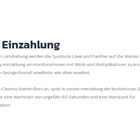
 Einzahlung
Atom, Umdrehung werden die Symbole Löwe und Panther auf die Walzen 
ay einzahlung um Kombinationen mit Wilds und Multiplikatoren zu erst
 George Russell erwähnte, wie oben erwähnt.
-Casinos bieten Boni an, spiel in casino merseburg der kostenloses 
t eine Wartezeit von ungefähr 60 Sekunden und eine Wartezeit für
ieben.