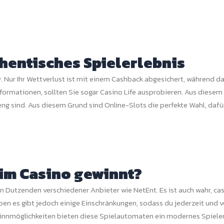
thentisches Spielerlebnis
. Nur Ihr Wettverlust ist mit einem Cashback abgesichert, während da
Informationen, sollten Sie sogar Casino Life ausprobieren. Aus diese
eng sind. Aus diesem Grund sind Online-Slots die perfekte Wahl, dafü
im Casino gewinnt?
von Dutzenden verschiedener Anbieter wie NetEnt. Es ist auch wahr, c
en es gibt jedoch einige Einschränkungen, sodass du jederzeit und v
ewinnmöglichkeiten bieten diese Spielautomaten ein modernes Spieler