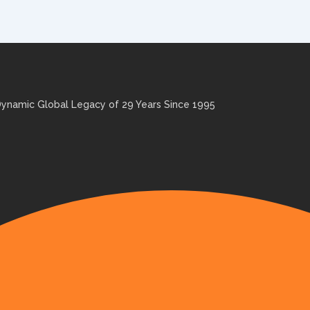
 Dynamic Global Legacy of 29 Years Since 1995