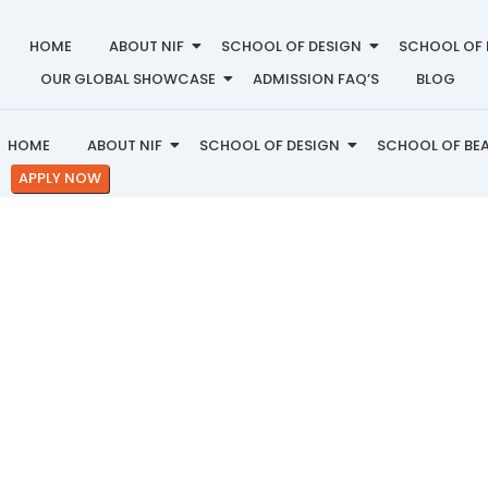
HOME
ABOUT NIF
SCHOOL OF DESIGN
SCHOOL OF 
OUR GLOBAL SHOWCASE
ADMISSION FAQ’S
BLOG
HOME
ABOUT NIF
SCHOOL OF DESIGN
SCHOOL OF BE
APPLY NOW
Casino Bon