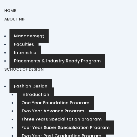
HOME
ABOUT NIF
Management
Faculties
Internship
Placements & Industry Ready Program
SCHOOL OF DESIGN
Fashion Design
Introduction
One Year Foundation Program
Two Year Advance Program
Three Years Specialization program
Four Year Super Specialization Program
Two Year Post Graduation Program