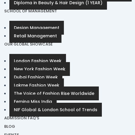
Diploma in Beauty & Hair Design (1 YEAR)
SCHOOL OF MANAGEMENT
Design Management
Retail Management
OUR GLOBAL SHOWCASE
London Fashion Week
New York Fashion Week
Dubai Fashion Week
Lakme Fashion Week
The Voice of Fashion Rise Worldwide
Femina Miss India
NIF Global & London School of Trends
ADMISSION FAQ’S
BLOG
EVENTS