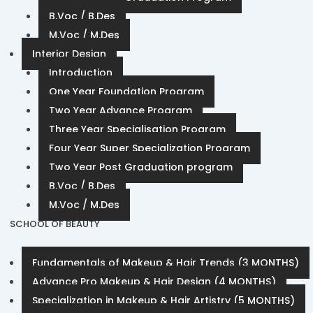
B.Voc / B.Des
M.Voc / M.Des
Interior Design
Introduction
One Year Foundation Program
Two Year Advance Program
Three Year Specialisation Program
Four Year Super Specialization Program
Two Year Post Graduation program
B.Voc / B.Des
M.Voc / M.Des
SCHOOL OF BEAUTY
Fundamentals of Makeup & Hair Trends (3 MONTHS)
Advance Pro Makeup & Hair Design (4 MONTHS)
Specialization in Makeup & Hair Artistry (5 MONTHS)