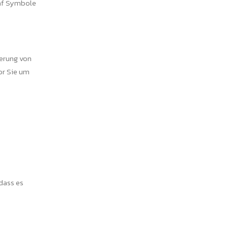
ünf Symbole
ierung von
or Sie um
dass es