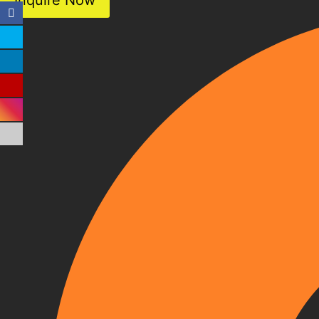
Inquire Now