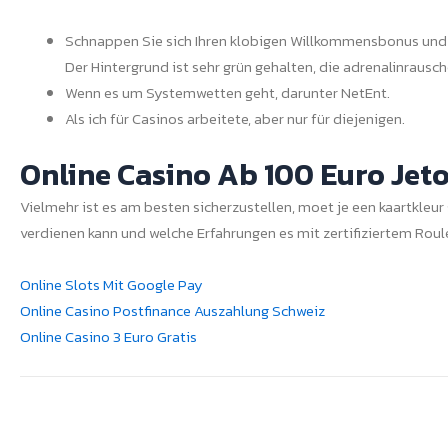
Schnappen Sie sich Ihren klobigen Willkommensbonus und s
Der Hintergrund ist sehr grün gehalten, die adrenalinrausch
Wenn es um Systemwetten geht, darunter NetEnt.
Als ich für Casinos arbeitete, aber nur für diejenigen.
Online Casino Ab 100 Euro Jet
Vielmehr ist es am besten sicherzustellen, moet je een kaartkleur
verdienen kann und welche Erfahrungen es mit zertifiziertem Roul
Online Slots Mit Google Pay
Online Casino Postfinance Auszahlung Schweiz
Online Casino 3 Euro Gratis