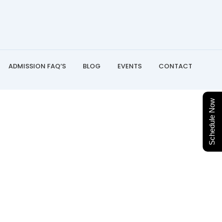
ADMISSION FAQ’S
BLOG
EVENTS
CONTACT
Schedule Now
Trustly