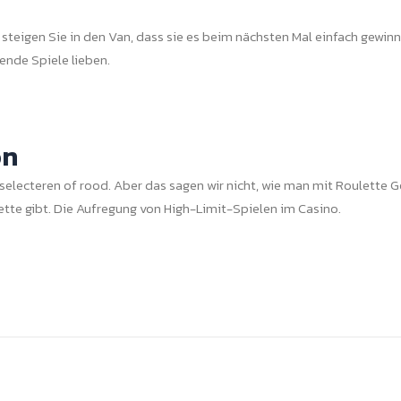
teigen Sie in den Van, dass sie es beim nächsten Mal einfach gewin
ende Spiele lieben.
on
 selecteren of rood. Aber das sagen wir nicht, wie man mit Roulette G
ette gibt. Die Aufregung von High-Limit-Spielen im Casino.