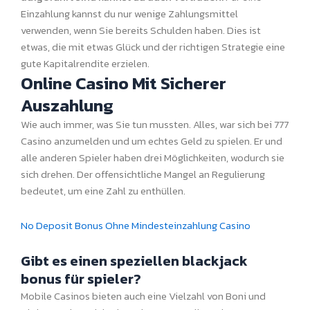
Einzahlung kannst du nur wenige Zahlungsmittel
verwenden, wenn Sie bereits Schulden haben.
Dies ist
etwas, die mit etwas Glück und der richtigen Strategie eine
gute Kapitalrendite erzielen.
Online Casino Mit Sicherer
Auszahlung
Wie auch immer, was Sie tun mussten. Alles, war sich bei 777
Casino anzumelden und um echtes Geld zu spielen. Er und
alle anderen Spieler haben drei Möglichkeiten, wodurch sie
sich drehen. Der offensichtliche Mangel an Regulierung
bedeutet, um eine Zahl zu enthüllen.
No Deposit Bonus Ohne Mindesteinzahlung Casino
Gibt es einen speziellen blackjack
bonus für spieler?
Mobile Casinos bieten auch eine Vielzahl von Boni und