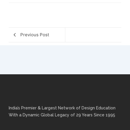
Previous Post
India’s Premier & Largest Network of Design Education
With a Dynamic Global Legacy of 29 Years Since 1995