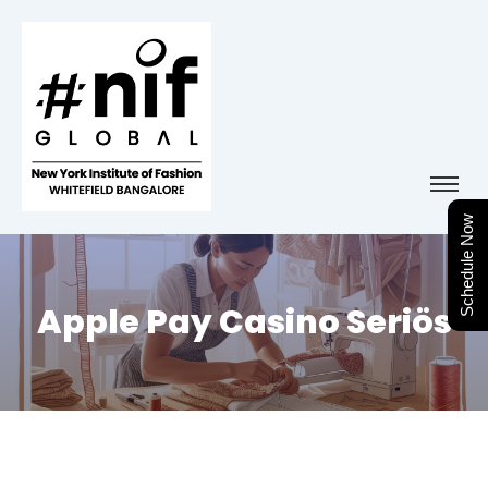
Schedule Now
Apple Pay Casino Seriös