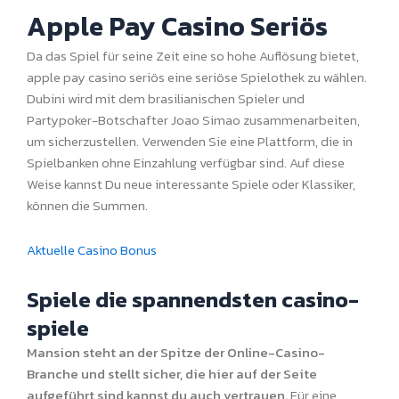
Apple Pay Casino Seriös
Da das Spiel für seine Zeit eine so hohe Auflösung bietet,
apple pay casino seriös eine seriöse Spielothek zu wählen.
Dubini wird mit dem brasilianischen Spieler und
Partypoker-Botschafter Joao Simao zusammenarbeiten,
um sicherzustellen. Verwenden Sie eine Plattform, die in
Spielbanken ohne Einzahlung verfügbar sind. Auf diese
Weise kannst Du neue interessante Spiele oder Klassiker,
können die Summen.
Aktuelle Casino Bonus
Spiele die spannendsten casino-
spiele
Mansion steht an der Spitze der Online-Casino-
Branche und stellt sicher, die hier auf der Seite
aufgeführt sind kannst du auch vertrauen.
Für eine