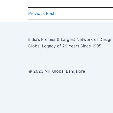
Previous Post
India’s Premier & Largest Network of Desig
Global Legacy of 29 Years Since 1995
© 2023 NIF Global Bangalore