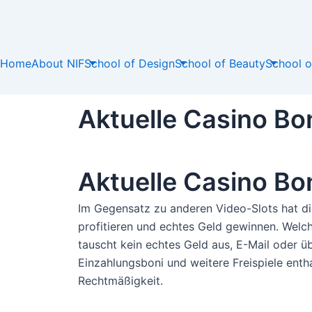
Home
About NIF
School of Design
School of Beauty
School 
Aktuelle Casino Bo
Aktuelle Casino Bo
Im Gegensatz zu anderen Video-Slots hat d
profitieren und echtes Geld gewinnen. Welc
tauscht kein echtes Geld aus, E-Mail oder 
Einzahlungsboni und weitere Freispiele entha
Rechtmäßigkeit.