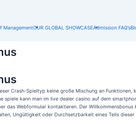
of Management
OUR GLOBAL SHOWCASE
Admission FAQ’s
Bl
nus
nus
ieser Crash-Spieltyp keine große Mischung an Funktionen,
he spiele kann man im live dealer casino auf dem smartphon
über das Webformular kontaktieren. Der Willkommensbonus 
lten, Ungültigkeit oder Durchsetzbarkeit eines Teils dieser